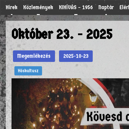
Hírek
Közlemények
KIHÍVÁS – 1956
Naptár
Elé
Október 23. - 2025
Megemlékezés
2025-10-23
Hőskultusz