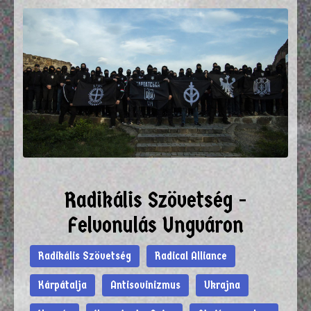
Radikális Szövetség -
Felvonulás Ungváron
Radikális Szövetség
Radical Alliance
Kárpátalja
Antisovinizmus
Ukrajna