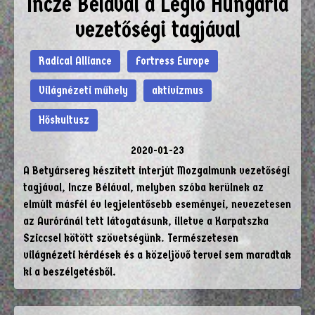
Incze Bélával a Légió Hungária
vezetőségi tagjával
Radical Alliance
Fortress Europe
Világnézeti műhely
aktivizmus
Hőskultusz
2020-01-23
A Betyársereg készített interjút Mozgalmunk vezetőségi
tagjával, Incze Bélával, melyben szóba kerülnek az
elmúlt másfél év legjelentősebb eseményei, nevezetesen
az Auróránál tett látogatásunk, illetve a Karpatszka
Sziccsel kötött szövetségünk. Természetesen
világnézeti kérdések és a közeljövő tervei sem maradtak
ki a beszélgetésből.