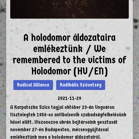
A holodomor áldozataira
emlékeztünk / We
remembered to the victims of
Holodomor (HU/EN)
Radical Alliance
Radikális Szövetség
2021-11-29
A Karpatszka Szics tagjai október 23-án Ungváron
tisztelegtek 1956-os antibolsevik szabadságfelkelésünk
hősei előtt. Viszonozva ukrán bajtársaink gesztusát
november 27-én Budapesten, mécsesgyújtással
emlékeztünk meg a holodomor áldozatairól.