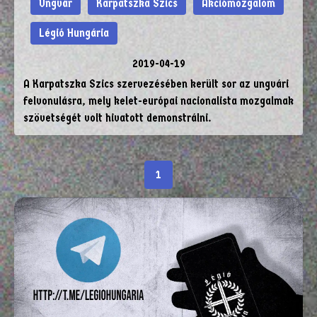
Ungvár
Karpatszka Szics
Akciómozgalom
Légió Hungária
2019-04-19
A Karpatszka Szics szervezésében került sor az ungvári
felvonulásra, mely kelet-európai nacionalista mozgalmak
szövetségét volt hivatott demonstrálni.
1