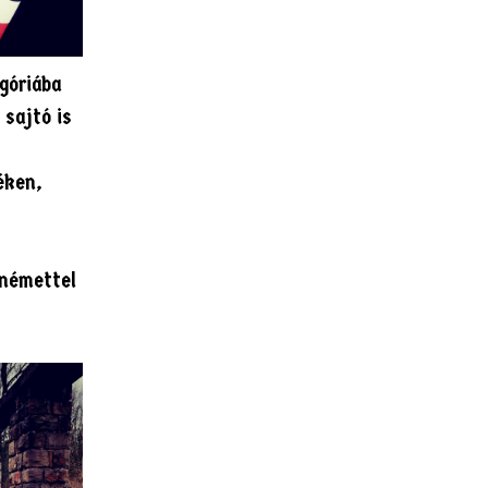
góriába
 sajtó is
éken,
 némettel