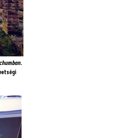
chumban.
vetségi