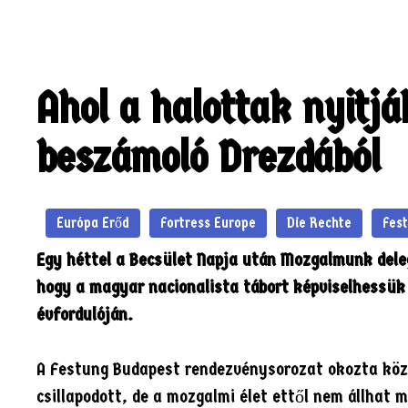
Hírek
Közlemények
KIHÍVÁS – 1956
Naptár
Elé
Ahol a halottak nyitjá
beszámoló Drezdából
Európa Erőd
Fortress Europe
Die Rechte
Fes
Egy héttel a Becsület Napja után Mozgalmunk dele
hogy a magyar nacionalista tábort képviselhessük
évfordulóján.
A Festung Budapest rendezvénysorozat okozta közé
csillapodott, de a mozgalmi élet ettől nem állhat 