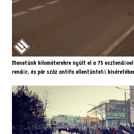
Menetünk kilométerekre nyúlt el a 75 esztendővel 
rendőr, és pár száz antifa ellentüntető kíséretébe