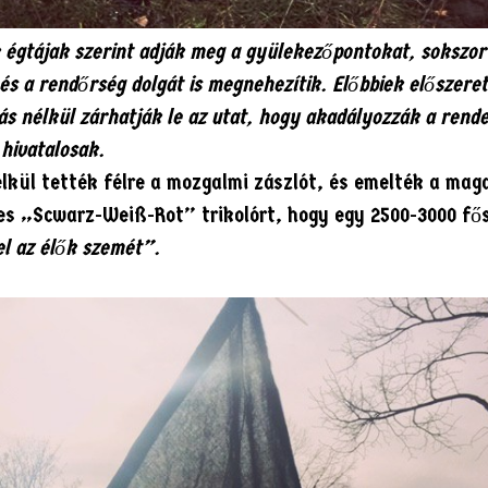
 égtájak szerint adják meg a gyülekezőpontokat, sokszor 
a és a rendőrség dolgát is megnehezítik. Előbbiek előszeret
lás nélkül zárhatják le az utat, hogy akadályozzák a ren
hivatalosak.
élkül tették félre a mozgalmi zászlót, és emelték a mag
éges „Scwarz-Weiß-Rot” trikolórt, hogy egy 2500-3000 fő
el az élők szemét”.