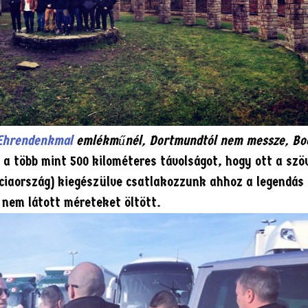
Ehrendenkmal
emlékműnél, Dortmundtól nem messze, Bo
 a több mint 500 kilométeres távolságot, hogy ott a szö
nciaország) kiegészülve csatlakozzunk ahhoz a legendás
 nem látott méreteket öltött.