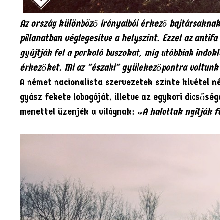
Az ország különböző irányaiból érkező bajtársaknak
pillanatban véglegesítve a helyszínt. Ezzel az antif
gyújtják fel a parkoló buszokat, míg utóbbiak indok
érkezőket. Mi az "északi" gyülekezőpontra voltunk 
A német nacionalista szervezetek szinte kivétel n
gyász fekete lobogóját, illetve az egykori dicsős
menettel üzenjék a világnak:
„A halottak nyitják f