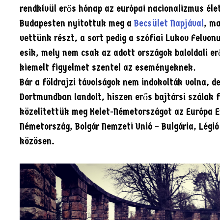
rendkívül erős hónap az európai nacionalizmus él
Budapesten nyitottuk meg a
Becsület Napjával
, ma
vettünk részt, a sort pedig a szófiai Lukov Felvo
esik, mely nem csak az adott országok baloldali er
kiemelt figyelmet szentel az eseményeknek.
Bár a földrajzi távolságok nem indokolták volna, 
Dortmundban landolt, hiszen erős bajtársi szálak 
közelítettük meg Kelet-Németországot az Európa E
Németország, Bolgár Nemzeti Unió – Bulgária, Légi
közösen.