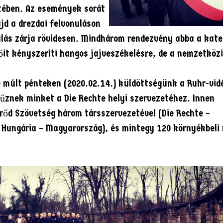
etében. Az események sorát
jd a drezdai felvonuláson
nulás zárja rövidesen. Mindhárom rendezvény abba a kate
őit kényszeríti hangos jajveszékelésre, de a nemzetközi
de múlt pénteken (2020.02.14.) küldöttségünk a Ruhr-vid
fűznek minket a Die Rechte helyi szervezetéhez. Innen
rőd Szövetség három társszervezetével (Die Rechte –
ó Hungária – Magyarország), és mintegy 120 környékbeli