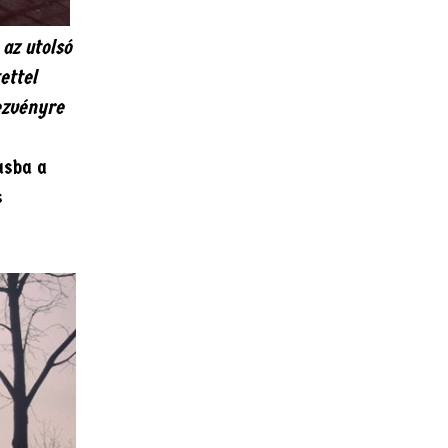
az utolsó
ettel
dezvényre
asba a
s