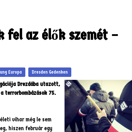
rhetőségek
k fel az élők szemét –
tung Europa
Dresden Gedenken
gációja Drezdába utazott,
 a terrorbombázások 75.
leti vihar még le sem
meg, hiszen február egy